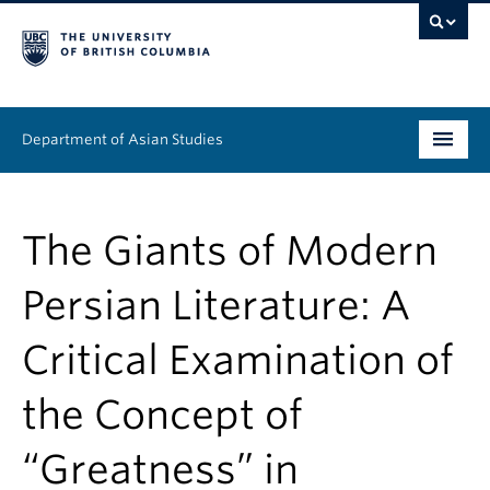
Department of Asian Studies
Undergraduate
The Giants of Modern
Graduate
Persian Literature: A
Continuing Education
Critical Examination of
People
the Concept of
News & Events
About
“Greatness” in