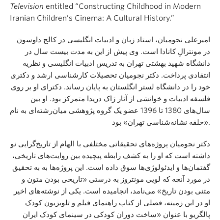
Television
entitled “Constructing Childhood in Modern
Iranian Children’s Cinema: A Cultural History.”
امیرعلی نجومیان، استاد زبان و ادبیات انگلیسی در کالج داوسون
در مونترالِ کانادا است. وی پیش از این به مدت بیست سال در
دانشگاه شهید بهشتی تهران به تدریس ادبیات انگلیسی و نظریه
انتقادی پرداخت. دکتر نجومیان تحصیلات کارشناسی ارشد و دکتری
خود را در دانشگاه لستر انگلستان به پایان رساند. دکترای او بر روی
فلسفه ادبیات و خوانشی از آثار ژاک دریدا متمرکز بود. او بین
سال‌های 1380 تا 1396 عضو یک گروه پژوهشی میان‌رشته‌ای به نام
«حلقه نشانه‌شناسی تهران» بود.
دکتر نجومیان پروژه‌های تحقیقاتی مختلفی با الهام از تاریخ‌گرایی نو
داشته است که او را به کشف رابطه پیچیده بین روایت‌های تاریخی،
گفتمان‌ها و ایدئولوژی‌ها سوق داده است. این پروژه‌ها به به تحقیق
در مورد آنچه که لویی مونتروز به درستی «تاریخی بودن متون و
متنی بودن تاریخ» می‌نامد، انجامیده است. یکی از نوشته‌های اخیر
او در این زمینه، فصلی از کتاب راهنمای فیلم و تلویزیون کودک
پالگریو با عنوان «ساخت دوران کودکی در سینمای کودک ایران