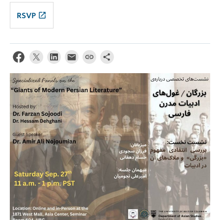
launch
RSVP